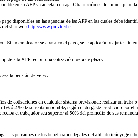
sponible en su AFP y cancelar en caja. Otra opción es llenar una planilla
e pago disponibles en las agencias de las AFP en las cuales debe identif
s del sitio web
http://www.previred.cl.
ón. Si un empleador se atrasa en el pago, se le aplicarán reajustes, in
impide a la AFP recibir una cotización fuera de plazo.
 sea la pensión de vejez.
ños de cotizaciones en cualquier sistema previsional; realizar un trabaj
1% ó 2 % de su renta imponible, según el desgaste producido por el t
reciba el trabajador sea superior al 50% del promedio de sus remunerac
ar las pensiones de los beneficiarios legales del afiliado (cónyuge e hi