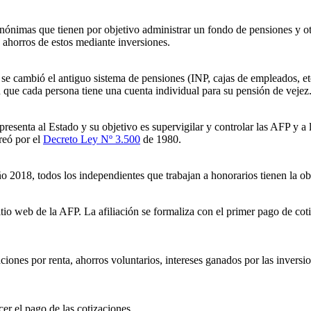
imas que tienen por objetivo administrar un fondo de pensiones y otorga
 ahorros de estos mediante inversiones.
se cambió el antiguo sistema de pensiones (INP, cajas de empleados, et
n que cada persona tiene una cuenta individual para su pensión de vejez
epresenta al Estado y su objetivo es supervigilar y controlar las AFP y 
creó por el
Decreto Ley Nº 3.500
de 1980.
año 2018, todos los independientes que trabajan a honorarios tienen la o
itio web de la AFP. La afiliación se formaliza con el primer pago de co
nes por renta, ahorros voluntarios, intereses ganados por las inversiones 
er el pago de las cotizaciones.