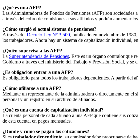
¿Qué es una AFP?
Las Administradoras de Fondos de Pensiones (AFP) son sociedades anón
a través del cobro de comisiones a sus afiliados y podrán aumentar los
¿Cómo surgió el actual sistema de pensiones?
A través del
Decreto Ley Nº 3.500
, publicado en noviembre de 1980, 
los trabajadores. Ahora hay un sistema de capitalización individual, e
¿Quién supervisa a las AFP?
La
Superintendencia de Pensiones
. Este es un órgano contralor que r
Gobierno a través del ministerio del Trabajo y Previsión Social, y se 
¿Es obligación entrar a una AFP?
Es obligatorio para todos los trabajadores dependientes. A partir del 
¿Cómo afiliarse a una AFP?
Mediante un representante de la administradora o directamente en el s
personal y un registro en su archivo de afiliados.
¿Qué es una cuenta de capitalización individual?
La cuenta personal de cada afiliado a una AFP que contiene sus cotizacio
de esta cuenta, en pagos mensuales.
¿Dónde y cómo se pagan las cotizaciones?
Si es
trabajador dependiente
, su empleador debe preocuparse de hac