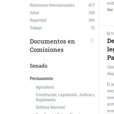
evid
Relaciones Internacionales
477
Ver
Salud
298
Seguridad
269
Trabajo
72
22
De
Documentos en
le
Comisiones
Pa
Senado
Các
Abu
Permanente
El p
Agricultura
mec
Constitución, Legislación, Justicia y
invi
Reglamento
prim
Defensa Nacional
inve