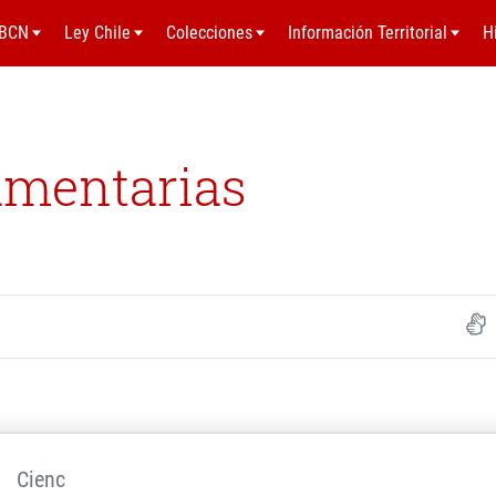
BCN
Ley Chile
Colecciones
Información Territorial
H
amentarias