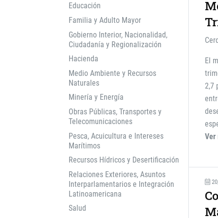
Me
Educación
Tr
Familia y Adulto Mayor
Gobierno Interior, Nacionalidad,
Cer
Ciudadanía y Regionalización
Hacienda
El m
Medio Ambiente y Recursos
tri
Naturales
2,7 
Minería y Energía
entr
dese
Obras Públicas, Transportes y
Telecomunicaciones
espe
Pesca, Acuicultura e Intereses
Ver
Marítimos
Recursos Hídricos y Desertificación
Relaciones Exteriores, Asuntos
20
Interparlamentarios e Integración
Co
Latinoamericana
Salud
Ma