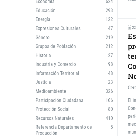
Economía
624
Educación
293
Energía
122
22
Expresiones Culturales
47
Es
Género
219
pr
Grupos de Población
212
te
Historia
27
Industria y Comercio
98
Co
Información Territorial
48
No
Justicia
23
Cer
Medioambiente
326
Participación Ciudadana
106
El i
Conc
Protección Social
80
per
Recursos Naturales
410
meca
Referencia Departamento de
5
muni
Producción