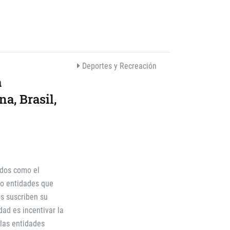
Deportes y Recreación
a
a, Brasil,
idos como el
o entidades que
os suscriben su
dad es incentivar la
 las entidades