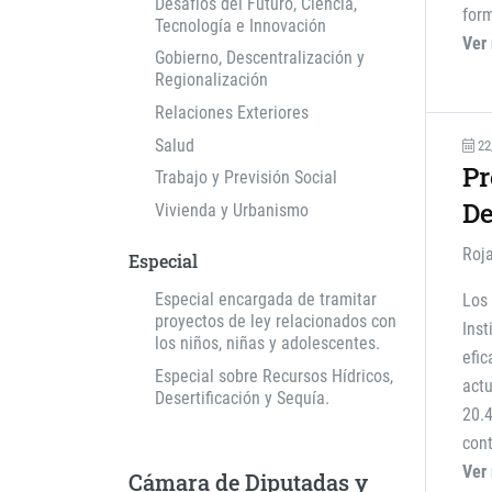
Desafíos del Futuro, Ciencia,
form
Tecnología e Innovación
Ver
Gobierno, Descentralización y
Regionalización
Relaciones Exteriores
Salud
22
Pr
Trabajo y Previsión Social
De
Vivienda y Urbanismo
Roja
Especial
Especial encargada de tramitar
Los 
proyectos de ley relacionados con
Ins
los niños, niñas y adolescentes.
efic
Especial sobre Recursos Hídricos,
actu
Desertificación y Sequía.
20.4
cont
Ver
Cámara de Diputadas y