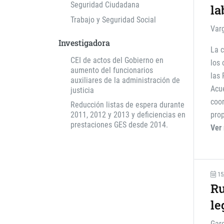
Seguridad Ciudadana
la
Trabajo y Seguridad Social
Var
Investigadora
La c
CEI de actos del Gobierno en
los 
aumento del funcionarios
las 
auxiliares de la administración de
Acue
justicia
coor
Reducción listas de espera durante
2011, 2012 y 2013 y deficiencias en
prop
prestaciones GES desde 2014.
Ver
15
Ru
le
Garc