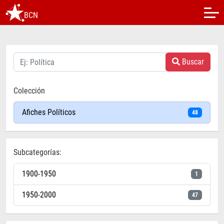
BCN
Buscar
Colección
Afiches Políticos
48
Subcategorías:
1900-1950
1
1950-2000
47