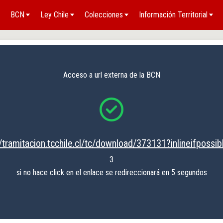
BCN
Ley Chile
Colecciones
Información Territorial
Acceso a url externa de la BCN
//tramitacion.tcchile.cl/tc/download/373131?inlineifpossib
3
si no hace click en el enlace se redireccionará en 5 segundos