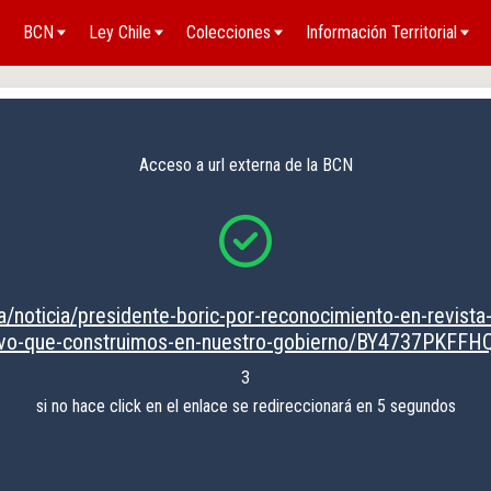
BCN
Ley Chile
Colecciones
Información Territorial
Acceso a url externa de la BCN
ca/noticia/presidente-boric-por-reconocimiento-en-revista
ctivo-que-construimos-en-nuestro-gobierno/BY4737PKF
3
si no hace click en el enlace se redireccionará en 5 segundos