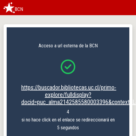
BCN
Acceso a url externa de la BCN
https://buscador.bibliotecas.uc.cl/primo-
explore/fulldisplay?
docid=puc_alma2142585580003396&context=L&
3
si no hace click en el enlace se redireccionará en
5 segundos