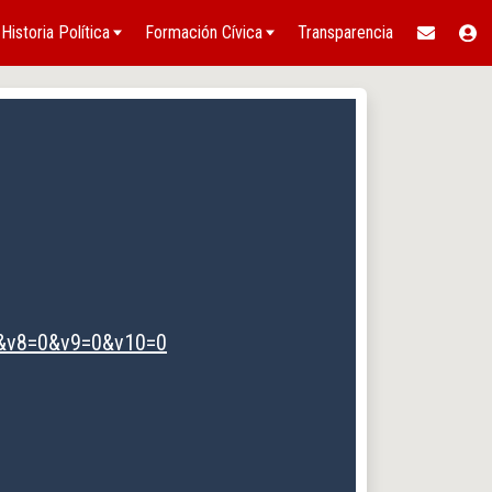
Historia Política
Formación Cívica
Transparencia
0&v8=0&v9=0&v10=0