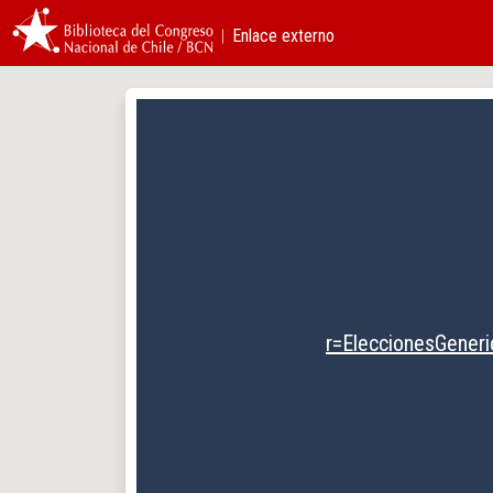
︱Enlace externo
r=EleccionesGene