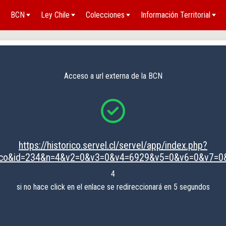
BCN
Ley Chile
Colecciones
Información Territorial
Acceso a url externa de la BCN
https://historico.servel.cl/servel/app/index.php?
rico&id=234&n=4&v2=0&v3=0&v4=6929&v5=0&v6=0&v7=
4
si no hace click en el enlace se redireccionará en 5 segundos