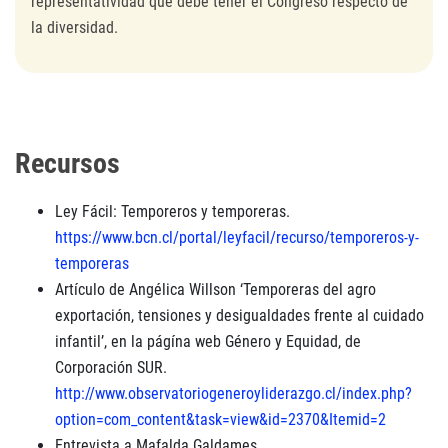
representatividad que debe tener el Congreso respecto de
la diversidad.
Recursos
Ley Fácil: Temporeros y temporeras.
https://www.bcn.cl/portal/leyfacil/recurso/temporeros-y-
temporeras
Artículo de Angélica Willson ‘Temporeras del agro
exportación, tensiones y desigualdades frente al cuidado
infantil’, en la págína web Género y Equidad, de
Corporación SUR.
http://www.observatoriogeneroyliderazgo.cl/index.php?
option=com_content&task=view&id=2370&Itemid=2
Entrevista a Mafalda Galdames.