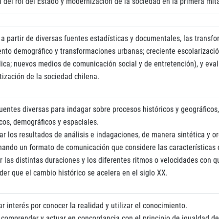
 del rol del Estado y modernización de la sociedad en la primera mit
, a partir de diversas fuentes estadísticas y documentales, las trans
ento demográfico y transformaciones urbanas; creciente escolarizació
lica; nuevos medios de comunicación social y de entretención), y eval
ización de la sociedad chilena.
 fuentes diversas para indagar sobre procesos históricos y geográficos
os, demográficos y espaciales.
r los resultados de análisis e indagaciones, de manera sintética y or
nando un formato de comunicación que considere las características d
ir las distintas duraciones y los diferentes ritmos o velocidades con
er que el cambio histórico se acelera en el siglo XX.
r interés por conocer la realidad y utilizar el conocimiento.
 comprender y actuar en concordancia con el principio de igualdad d