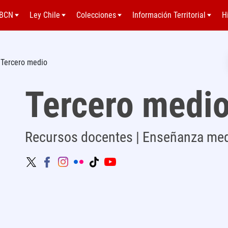
BCN
Ley Chile
Colecciones
Información Territorial
H
Tercero medio
Tercero medi
Recursos docentes | Enseñanza me