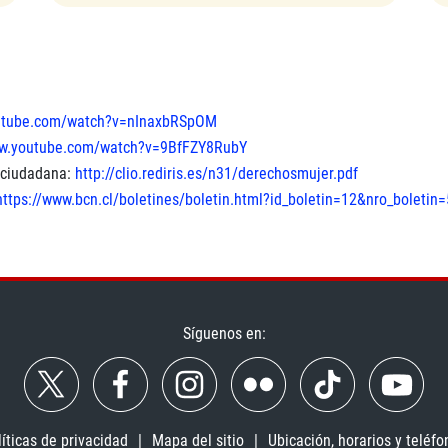
outube.com/watch?v=nInaxbRSpOM
ww.youtube.com/watch?v=9BfFZY8RubY
a ciudadana:
http://clio.rediris.es/n31/derechosmujer.pdf
https://www.bcn.cl/boletines/boletin.html?id_boletin=12&nro_boletin
Síguenos en:
líticas de privacidad
Mapa del sitio
Ubicación, horarios y teléfo