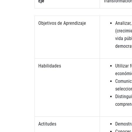
Eje
Transformación
Objetivos de Aprendizaje
Analizar
(crecimi
vida púb
democrat
Habilidades
Utilizar
económic
Comunica
seleccio
Distingu
comprend
Actitudes
Demostra
Conocer,