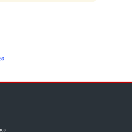
=53
nos