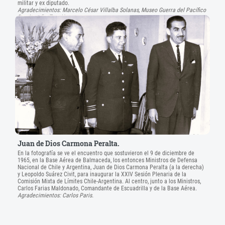
militar y ex diputado.
Agradecimientos: Marcelo César Villalba Solanas, Museo Guerra del Pacífico
Domingo De Toro Herrera.
Juan de Dios Carmona Peralta.
En la fotografía se ve el encuentro que sostuvieron el 9 de diciembre de
1965, en la Base Aérea de Balmaceda, los entonces Ministros de Defensa
Nacional de Chile y Argentina, Juan de Dios Carmona Peralta (a la derecha)
y Leopoldo Suárez Civit, para inaugurar la XXIV Sesión Plenaria de la
Comisión Mixta de Límites Chile-Argentina. Al centro, junto a los Ministros,
Carlos Farias Maldonado, Comandante de Escuadrilla y de la Base Aérea.
Agradecimientos: Carlos Paris.