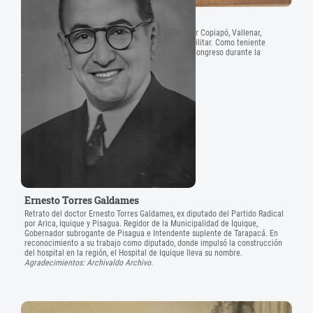
Alfredo Délano Rojas
Fotografía de Alfredo Délano Rojas, exdiputado por Copiapó, Vallenar,
Chañaral y Freirina (1894-1897), en su uniforme militar. Como teniente
coronel del Ejército, combatió en las fuerzas del Congreso durante la
Revolución de 1891.
Agradecimientos: Catalina Amenábar Tocornal.
Ernesto Torres Galdames
Retrato del doctor Ernesto Torres Galdames, ex diputado del Partido Radical
por Arica, Iquique y Pisagua. Regidor de la Municipalidad de Iquique,
Gobernador subrogante de Pisagua e Intendente suplente de Tarapacá. En
reconocimiento a su trabajo como diputado, donde impulsó la construcción
del hospital en la región, el Hospital de Iquique lleva su nombre.
Agradecimientos: Archivaldo Archivo.