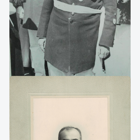
José Alberto Bravo Vizcaya
Retrato de José Alberto Bravo Vizcaya, ingeniero en minas, político y
bombero. Fue diputado suplente por Antofagasta (1888 - 1891) e intendente
de Santiago y Valparaíso. Superintendente de la Quinta Compañía de
Bomberos de Santiago, "Bomba Arturo Prat".
Agradecimientos: Felipe Briceño.