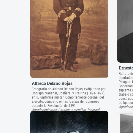
Ernest
Retrato d
diputado d
Pisagua. 
Alfredo Délano Rojas
Gobernado
Fotografía de Alfredo Délano Rojas, exdiputado por
suplente 
Copiapó, Vallenar, Chañaral y Freirina (1894-1897),
trabajo c
en su uniforme militar. Como teniente coronel del
construcci
Ejército, combatió en las fuerzas del Congreso
de Iquiqu
durante la Revolución de 1891.
Agradecim
Agradecimientos: Catalina Amenábar Tocornal.