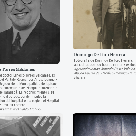
Domingo De Toro Herrera
Fotografía de Domingo De Toro Herrera, i
agricultor, político liberal, militar y ex di
o Torres Galdames
Agradecimientos: Marcelo César Villalba 
Museo Guerra del Pacífico Domingo De T
el doctor Ernesto Torres Galdames, ex
Herrera.
el Partido Radical por Arica, Iquique y
Regidor de la Municipalidad de Iquique,
r subrogante de Pisagua e Intendente
de Tarapacá. En reconocimiento a su
omo diputado, donde impulsó la
ón del hospital en la región, el Hospital
e lleva su nombre.
ientos: Archivaldo Archivo.