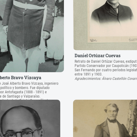
Daniel Ortúzar Cuevas
Retrato de Daniel Ortúzar Cuevas, exdipu
Partido Conservador por Caupolicán (190
San Fernando por cuatro períodos legisla
entre 1891 y 1903.
lberto Bravo Vizcaya
Agradecimientos: Álvaro Castellón Covarr
e José Alberto Bravo Vizcaya, ingeniero
 político y bombero. Fue diputado
por Antofagasta (1888 - 1891) e
e de Santiago y Valparaíso.
ndente de la Quinta Compañía de
de Santiago, "Bomba Arturo Prat".
ientos: Felipe Briceño.