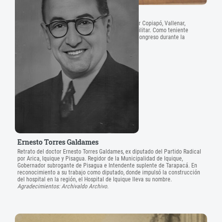
Alfredo Délano Rojas
Fotografía de Alfredo Délano Rojas, exdiputado por Copiapó, Vallenar,
Chañaral y Freirina (1894-1897), en su uniforme militar. Como teniente
coronel del Ejército, combatió en las fuerzas del Congreso durante la
Revolución de 1891.
Agradecimientos: Catalina Amenábar Tocornal.
Ernesto Torres Galdames
Retrato del doctor Ernesto Torres Galdames, ex diputado del Partido Radical
por Arica, Iquique y Pisagua. Regidor de la Municipalidad de Iquique,
Gobernador subrogante de Pisagua e Intendente suplente de Tarapacá. En
reconocimiento a su trabajo como diputado, donde impulsó la construcción
del hospital en la región, el Hospital de Iquique lleva su nombre.
Agradecimientos: Archivaldo Archivo.