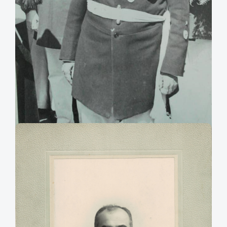
José Alberto Bravo Vizcaya
Retrato de José Alberto Bravo Vizcaya, ingeniero en minas, político y
bombero. Fue diputado suplente por Antofagasta (1888 - 1891) e intendente
de Santiago y Valparaíso. Superintendente de la Quinta Compañía de
Bomberos de Santiago, "Bomba Arturo Prat".
Agradecimientos: Felipe Briceño.