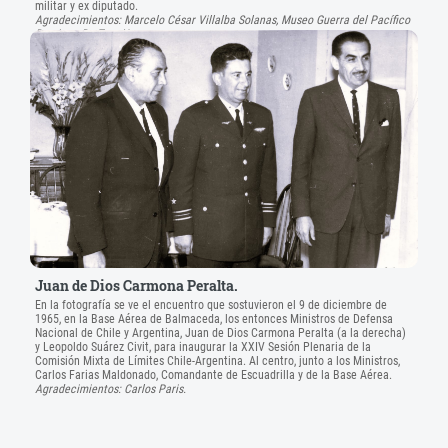
militar y ex diputado.
Agradecimientos: Marcelo César Villalba Solanas, Museo Guerra del Pacífico
Domingo De Toro Herrera.
Juan de Dios Carmona Peralta.
En la fotografía se ve el encuentro que sostuvieron el 9 de diciembre de
1965, en la Base Aérea de Balmaceda, los entonces Ministros de Defensa
Nacional de Chile y Argentina, Juan de Dios Carmona Peralta (a la derecha)
y Leopoldo Suárez Civit, para inaugurar la XXIV Sesión Plenaria de la
Comisión Mixta de Límites Chile-Argentina. Al centro, junto a los Ministros,
Carlos Farias Maldonado, Comandante de Escuadrilla y de la Base Aérea.
Agradecimientos: Carlos Paris.