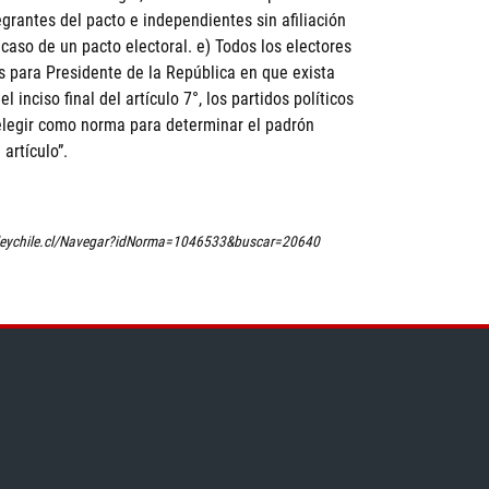
ntegrantes del pacto e independientes sin afiliación
l caso de un pacto electoral. e) Todos los electores
as para Presidente de la República en que exista
nciso final del artículo 7°, los partidos políticos
 elegir como norma para determinar el padrón
 artículo”.
www.leychile.cl/Navegar?idNorma=1046533&buscar=20640