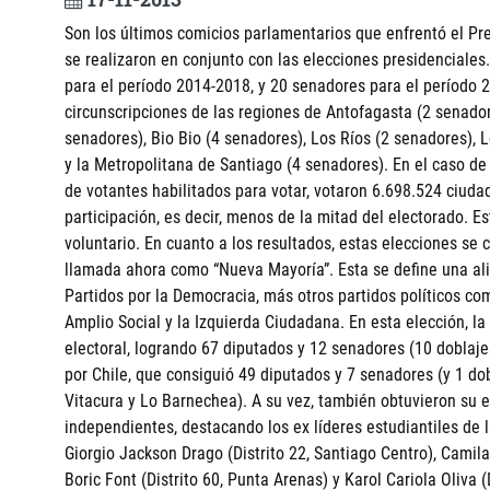
Son los últimos comicios parlamentarios que enfrentó el Pr
se realizaron en conjunto con las elecciones presidenciales
para el período 2014-2018, y 20 senadores para el período 
circunscripciones de las regiones de Antofagasta (2 senado
senadores), Bio Bio (4 senadores), Los Ríos (2 senadores),
y la Metropolitana de Santiago (4 senadores). En el caso de
de votantes habilitados para votar, votaron 6.698.524 ciu
participación, es decir, menos de la mitad del electorado. E
voluntario. En cuanto a los resultados, estas elecciones se 
llamada ahora como “Nueva Mayoría”. Esta se define una al
Partidos por la Democracia, más otros partidos políticos co
Amplio Social y la Izquierda Ciudadana. En esta elección, l
electoral, logrando 67 diputados y 12 senadores (10 doblaje
por Chile, que consiguió 49 diputados y 7 senadores (y 1 dob
Vitacura y Lo Barnechea). A su vez, también obtuvieron su 
independientes, destacando los ex líderes estudiantiles de 
Giorgio Jackson Drago (Distrito 22, Santiago Centro), Camila 
Boric Font (Distrito 60, Punta Arenas) y Karol Cariola Oliva 