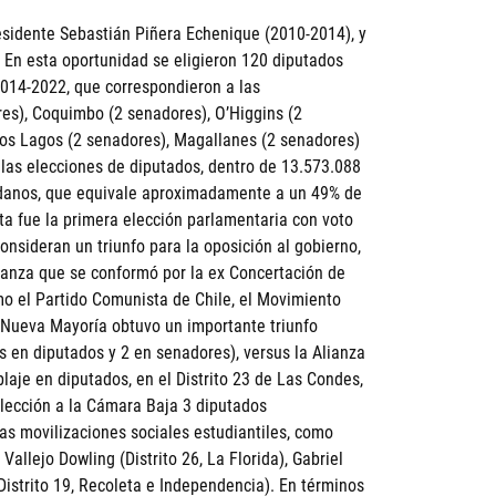
esidente Sebastián Piñera Echenique (2010-2014), y
. En esta oportunidad se eligieron 120 diputados
2014-2022, que correspondieron a las
res), Coquimbo (2 senadores), O’Higgins (2
 Los Lagos (2 senadores), Magallanes (2 senadores)
 las elecciones de diputados, dentro de 13.573.088
dadanos, que equivale aproximadamente a un 49% de
sta fue la primera elección parlamentaria con voto
consideran un triunfo para la oposición al gobierno,
ianza que se conformó por la ex Concertación de
mo el Partido Comunista de Chile, el Movimiento
a Nueva Mayoría obtuvo un importante triunfo
s en diputados y 2 en senadores), versus la Alianza
laje en diputados, en el Distrito 23 de Las Condes,
elección a la Cámara Baja 3 diputados
las movilizaciones sociales estudiantiles, como
Vallejo Dowling (Distrito 26, La Florida), Gabriel
(Distrito 19, Recoleta e Independencia). En términos