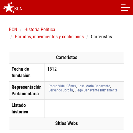
BCN
BCN
Historia Política
Partidos, movimientos y coaliciones
Carreristas
Carreristas
Fecha de
1812
fundación
Pedro Vidal Gómez
,
José Maria Benavente
,
Representación
Servando Jordán
,
Diego Benavente Bustamente
.
Parlamentaria
Listado
histórico
Sitios Webs