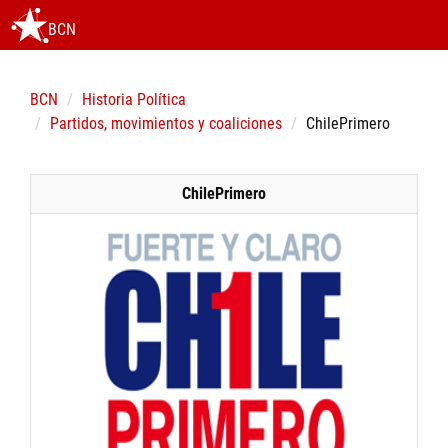
BCN
BCN
Historia Política
Partidos, movimientos y coaliciones
ChilePrimero
ChilePrimero