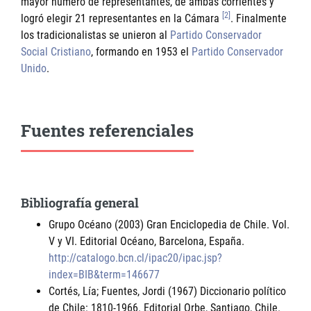
mayor número de representantes, de ambas corrientes y
[2]
logró elegir 21 representantes en la Cámara
. Finalmente
los tradicionalistas se unieron al
Partido Conservador
Social Cristiano
, formando en 1953 el
Partido Conservador
Unido
.
Fuentes referenciales
Bibliografía general
Grupo Océano (2003) Gran Enciclopedia de Chile. Vol.
V y VI. Editorial Océano, Barcelona, España.
http://catalogo.bcn.cl/ipac20/ipac.jsp?
index=BIB&term=146677
Cortés, Lía; Fuentes, Jordi (1967) Diccionario político
de Chile: 1810-1966. Editorial Orbe, Santiago, Chile.