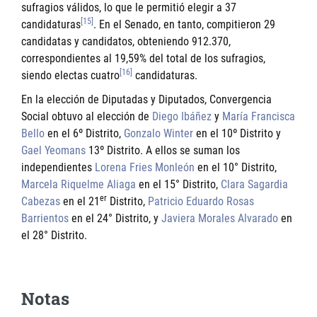
sufragios válidos, lo que le permitió elegir a 37
[15]
candidaturas
. En el Senado, en tanto, compitieron 29
candidatas y candidatos, obteniendo 912.370,
correspondientes al 19,59% del total de los sufragios,
[16]
siendo electas cuatro
candidaturas.
En la elección de Diputadas y Diputados, Convergencia
Social obtuvo al elección de
Diego Ibáñez
y
María Francisca
Bello
en el 6º Distrito,
Gonzalo Winter
en el 10º Distrito y
Gael Yeomans
13º Distrito. A ellos se suman los
independientes
Lorena Fries Monleón
en el 10° Distrito,
Marcela Riquelme Aliaga
en el 15° Distrito,
Clara Sagardia
er
Cabezas
en el 21
Distrito,
Patricio Eduardo Rosas
Barrientos
en el 24° Distrito, y
Javiera Morales Alvarado
en
el 28° Distrito.
Notas