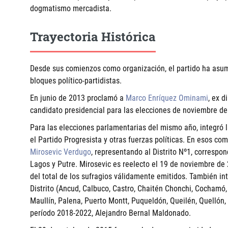
dogmatismo mercadista.
Trayectoria Histórica
Desde sus comienzos como organización, el partido ha asum
bloques político-partidistas.
En junio de 2013 proclamó a
Marco Enríquez Ominami
, ex d
candidato presidencial para las elecciones de noviembre de
Para las elecciones parlamentarias del mismo año, integró la 
el
Partido Progresista
y otras fuerzas políticas. En esos com
Mirosevic Verdugo
, representando al Distrito Nº1, corresp
Lagos y Putre. Mirosevic es reelecto el 19 de noviembre de 2
del total de los sufragios válidamente emitidos. También inte
Distrito (Ancud, Calbuco, Castro, Chaitén Chonchi, Cochamó,
Maullín, Palena, Puerto Montt, Puqueldón, Queilén, Quellón
período 2018-2022,
Alejandro Bernal Maldonado
.