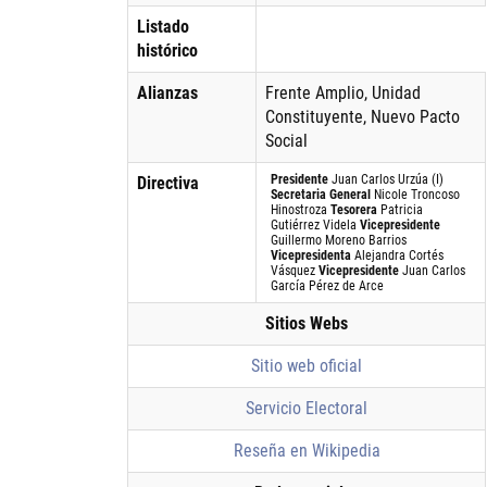
Listado
histórico
Alianzas
Frente Amplio, Unidad
Constituyente, Nuevo Pacto
Social
Presidente
Juan Carlos Urzúa (I)
Directiva
Secretaria General
Nicole Troncoso
Hinostroza
Tesorera
Patricia
Gutiérrez Videla
Vicepresidente
Guillermo Moreno Barrios
Vicepresidenta
Alejandra Cortés
Vásquez
Vicepresidente
Juan Carlos
García Pérez de Arce
Sitios Webs
Sitio web oficial
Servicio Electoral
Reseña en Wikipedia