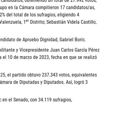
candidatos, obteniendo un total de 27.992 votos,
cupo en la Cámara compitieron 17 candidatos/as,
% del total de los sufragios, eligiendo 4
er
 Valenzuela, 1
Distrito; Sebastián Videla Castillo,
candidato de
Apruebo Dignidad
, Gabriel Boric.
 militante y Vicepresidente Juan Carlos García Pérez
a el 10 de marzo de 2023, fecha en que se realizó
25, el partido obtuvo 237.343 votos, equivalentes
Cámara de Diputadas y Diputados. Así, logró 3
c en el Senado, con 34.119 sufragios,