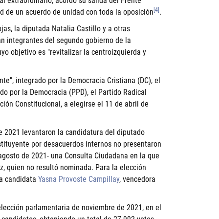
l extraordinario, acordó su salida del Frente
[4]
d de un acuerdo de unidad con toda la oposición
.
ojas
, la diputada
Natalia Castillo
y a otras
n integrantes del segundo gobierno de la
yo objetivo es "revitalizar la centroizquierda y
te", integrado por la Democracia Cristiana (DC), el
tido por la Democracia (PPD), el Partido Radical
ón Constitucional, a elegirse el 11 de abril de
e 2021 levantaron la candidatura del diputado
stituyente por desacuerdos internos no presentaron
e agosto de 2021- una Consulta Ciudadana en la que
z, quien no resultó nominada. Para la elección
la candidata
Yasna Provoste Campillay
, vencedora
 elección parlamentaria de noviembre de 2021, en el