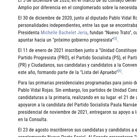
El 5 de diciembre de 2020, en el marco de su Consejo Genera
Amplio por diferencia en el conglomerado sobre la necesida
El 30 de diciembre de 2020, junto al diputado
Pablo Vidal R
personalidades independientes, entre las que se encontraba
Presidenta
Michelle Bachelet Jeria
, fundan "Nuevo Trato", cu
[5]
apuntar hacia un "próximo gobierno progresista"
.
El 11 de enero de 2021 inscriben junto a "Unidad Constituyen
Partido Progresista (PRO), el Partido Socialista (PS), el Par
(PR) y Ciudadanos, sus candidatas y candidatos a la Convenci
[6]
este año, formando parte de la "Lista del Apruebo"
.
Para las primarias presidenciales programadas para junio d
Pablo Vidal Rojas. Sin embargo, los partidos de Unidad Con
candidaturas a la primaria, realizando en su lugar -el 21 d
apoyaron a la candidata del Partido Socialista Paula Narváe
presidencial de noviembre de 2021, entregaron su apoyo a 
en la Consulta.
El 23 de agosto inscribieron sus candidatas y candidatos a