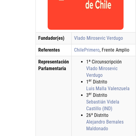
Fundador(es)
Vlado Mirosevic Verdugo
Referentes
ChilePrimero
, Frente Amplio
Representación
1ª Circunscripción
Parlamentaria
Vlado Mirosevic
Verdugo
er
1
Distrito
Luis Malla Valenzuela
er
3
Distrito
Sebastián Videla
Castillo (IND)
26º Distrito
Alejandro Bernales
Maldonado