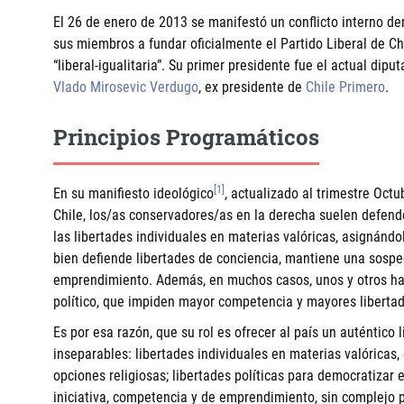
El 26 de enero de 2013 se manifestó un conflicto interno den
sus miembros a fundar oficialmente el Partido Liberal de Ch
“liberal-igualitaria”. Su primer presidente fue el actual diput
Vlado Mirosevic Verdugo
, ex presidente de
Chile Primero
.
Principios Programáticos
[1]
En su manifiesto ideológico
, actualizado al trimestre Oct
Chile, los/as conservadores/as en la derecha suelen defend
las libertades individuales en materias valóricas, asignándole
bien defiende libertades de conciencia, mantiene una sosp
emprendimiento. Además, en muchos casos, unos y otros han
político, que impiden mayor competencia y mayores libertade
Es por esa razón, que su rol es ofrecer al país un auténtico 
inseparables: libertades individuales en materias valóricas,
opciones religiosas; libertades políticas para democratizar e
iniciativa, competencia y de emprendimiento, sin complejo p