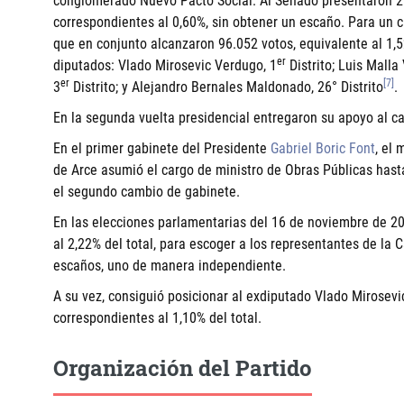
conglomerado Nuevo Pacto Social. Al Senado presentaron 2 
correspondientes al 0,60%, sin obtener un escaño. Para un 
que en conjunto alcanzaron 96.052 votos, equivalente al 1,52
er
diputados: Vlado Mirosevic Verdugo, 1
Distrito; Luis Malla
er
[7]
3
Distrito; y Alejandro Bernales Maldonado, 26° Distrito
.
En la segunda vuelta presidencial entregaron su apoyo al 
En el primer gabinete del Presidente
Gabriel Boric Font
, el
de Arce asumió el cargo de ministro de Obras Públicas hast
el segundo cambio de gabinete.
En las elecciones parlamentarias del 16 de noviembre de 20
al 2,22% del total, para escoger a los representantes de la 
escaños, uno de manera independiente.
A su vez, consiguió posicionar al exdiputado Vlado Mirosevi
correspondientes al 1,10% del total.
Organización del Partido