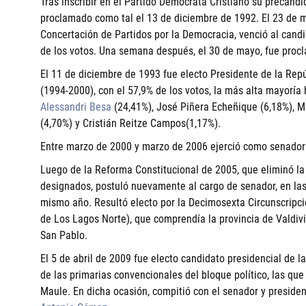
Tras inscribir en el Partido Demócrata Cristiano su precandi
proclamado como tal el 13 de diciembre de 1992. El 23 de 
Concertación de Partidos por la Democracia, venció al candi
de los votos. Una semana después, el 30 de mayo, fue proc
El 11 de diciembre de 1993 fue electo Presidente de la Repú
(1994-2000), con el 57,9% de los votos, la más alta mayoría
Alessandri Besa
(24,41%), José Piñera Echeñique (6,18%), M
(4,70%) y Cristián Reitze Campos(1,17%).
Entre marzo de 2000 y marzo de 2006 ejerció como senador v
Luego de la Reforma Constitucional de 2005, que eliminó la i
designados, postuló nuevamente al cargo de senador, en las
mismo año. Resultó electo por la Decimosexta Circunscripci
de Los Lagos Norte), que comprendía la provincia de Valdiv
San Pablo.
El 5 de abril de 2009 fue electo candidato presidencial de 
de las primarias convencionales del bloque político, las que
Maule. En dicha ocasión, compitió con el senador y preside