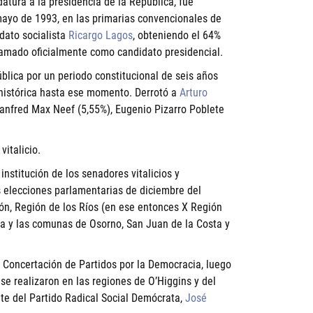
datura a la presidencia de la República, fue
mayo de 1993, en las primarias convencionales de
dato socialista
Ricargo Lagos
, obteniendo el 64%
lamado oficialmente como candidato presidencial.
blica por un periodo constitucional de seis años
 histórica hasta ese momento. Derrotó a
Arturo
anfred Max Neef (5,55%), Eugenio Pizarro Poblete
italicio.
nstitución de los senadores vitalicios y
 elecciones parlamentarias de diciembre del
ón, Región de los Ríos (en ese entonces X Región
ia y las comunas de Osorno, San Juan de la Costa y
la Concertación de Partidos por la Democracia, luego
 se realizaron en las regiones de O’Higgins y del
nte del Partido Radical Social Demócrata,
José