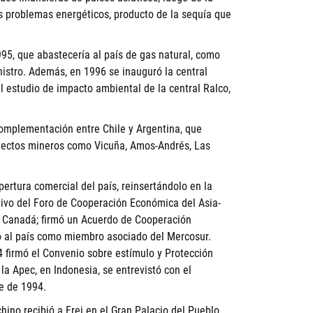
s problemas energéticos, producto de la sequía que
995, que abastecería al país de gas natural, como
nistro. Además, en 1996 se inauguró la central
l estudio de impacto ambiental de la central Ralco,
complementación entre Chile y Argentina, que
oyectos mineros como Vicuña, Amos-Andrés, Las
apertura comercial del país, reinsertándolo en la
tivo del Foro de Cooperación Económica del Asia-
n Canadá; firmó un Acuerdo de Cooperación
ó al país como miembro asociado del Mercosur.
4 firmó el Convenio sobre estímulo y Protección
la Apec, en Indonesia, se entrevistó con el
e de 1994.
ino recibió a Frei en el Gran Palacio del Pueblo,