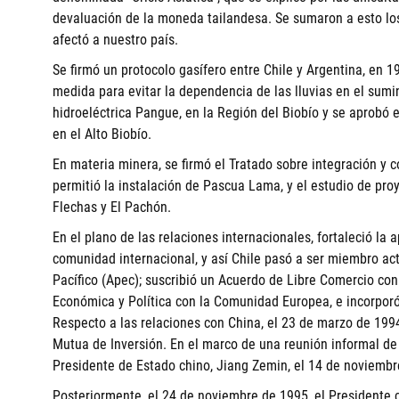
devaluación de la moneda tailandesa. Se sumaron a esto lo
afectó a nuestro país.
Se firmó un protocolo gasífero entre Chile y Argentina, en 1
medida para evitar la dependencia de las lluvias en el sumi
hidroeléctrica Pangue, en la Región del Biobío y se aprobó e
en el Alto Biobío.
En materia minera, se firmó el Tratado sobre integración y 
permitió la instalación de Pascua Lama, y el estudio de pr
Flechas y El Pachón.
En el plano de las relaciones internacionales, fortaleció la 
comunidad internacional, y así Chile pasó a ser miembro ac
Pacífico (Apec); suscribió un Acuerdo de Libre Comercio co
Económica y Política con la Comunidad Europea, e incorpor
Respecto a las relaciones con China, el 23 de marzo de 199
Mutua de Inversión. En el marco de una reunión informal de 
Presidente de Estado chino, Jiang Zemin, el 14 de noviembr
Posteriormente, el 24 de noviembre de 1995, el Presidente ch