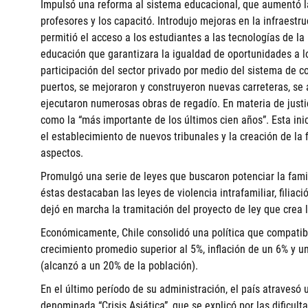
Impulsó una reforma al sistema educacional, que aumentó la
profesores y los capacitó. Introdujo mejoras en la infraestr
permitió el acceso a los estudiantes a las tecnologías de la
educación que garantizara la igualdad de oportunidades a los
participación del sector privado por medio del sistema de 
puertos, se mejoraron y construyeron nuevas carreteras, se 
ejecutaron numerosas obras de regadío. En materia de justic
como la “más importante de los últimos cien años”. Esta inic
el establecimiento de nuevos tribunales y la creación de la f
aspectos.
Promulgó una serie de leyes que buscaron potenciar la fami
éstas destacaban las leyes de violencia intrafamiliar, filiaci
dejó en marcha la tramitación del proyecto de ley que crea l
Económicamente, Chile consolidó una política que compatibi
crecimiento promedio superior al 5%, inflación de un 6% y un
(alcanzó a un 20% de la población).
En el último período de su administración, el país atravesó u
denominada “Crisis Asiática”, que se explicó por las dificult