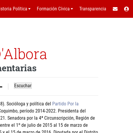
istoria Política
Formación Cívica
Transparencia
'Albora
mentarias
Escuchar
). Socióloga y política del
Partido Por la
 Coquimbo, período 2014-2022. Presidenta del
1. Senadora por la 4ª Circunscripción, Región de
entre el 1º de julio de 2015 al 15 de marzo de
5 y el 15 de marzo de 2016. Diputada por el Distrito