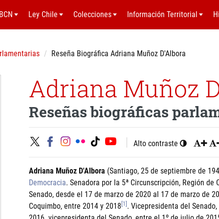
BCN
Ley Chile
Colecciones
Información Territorial
H
rlamentarias
Reseña Biográfica Adriana Muñoz D'Albora
Adriana Muñoz D
Reseñas biográficas parla
Alto contraste
Adriana Muñoz D'Albora
(Santiago, 25 de septiembre de 1948
Democracia
. Senadora por la 5ª Circunscripción, Región de
Senado, desde el 17 de marzo de 2020 al 17 de marzo de 202
[1]
Coquimbo, entre 2014 y 2018
. Vicepresidenta del Senado, 
2016. vicepresidenta del Senado, entre el 1º de julio de 201