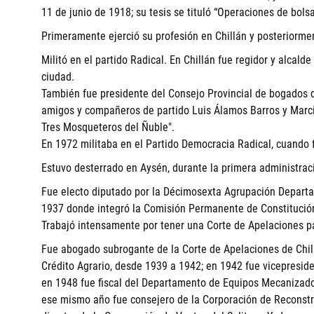
11 de junio de 1918; su tesis se tituló “Operaciones de bolsa
Primeramente ejerció su profesión en Chillán y posteriorme
Militó en el partido Radical. En Chillán fue regidor y alcal
ciudad.
También fue presidente del Consejo Provincial de bogados d
amigos y compañeros de partido Luis Álamos Barros y Marci
Tres Mosqueteros del Ñuble".
En 1972 militaba en el Partido Democracia Radical, cuando f
Estuvo desterrado en Aysén, durante la primera administrac
Fue electo diputado por la Décimosexta Agrupación Departam
1937 donde integró la Comisión Permanente de Constitución,
Trabajó intensamente por tener una Corte de Apelaciones pa
Fue abogado subrogante de la Corte de Apelaciones de Chillá
Crédito Agrario, desde 1939 a 1942; en 1942 fue vicepreside
en 1948 fue fiscal del Departamento de Equipos Mecanizado
ese mismo año fue consejero de la Corporación de Reconstru