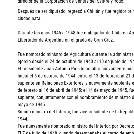
director de la Corporación de Ventas del Salitre y Yodo.
Después de ser diputado, regresó a Chillán y fue regidor pr
ciudad natal.
Durante los años 1945 a 1948 fue embajador de Chile en Ar
Libertador de Argentina en el grado de Gran Cruz.
Fue nombrado ministro de Agricultura durante la administra
ejerció desde el 24 de octubre de 1940 al 10 de junio de 19
El presidente Juan Antonio Ríos lo nombró nuevamente minis
hasta el 6 de octubre de 1944; entre el 13 de febrero al 21 d
suplente en Relaciones Exteriores; y nuevamente suplente en 
de febrero al 16 de abril de 1945; el 14 de mayo de 1945, fu
suplente, conjuntamente con el nombramiento de ministro de
mayo de 1945.
Siendo ministro del Interior, fue vicepresidente de la Repúb
1944.
Fue nuevamente nombrado ministro del Interior, por Decreto 
El 7 de julio de 1948, cuando desempeñaba el cargo de emba