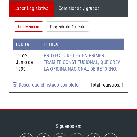
Labor Legislativa
Comisiones y grupos
Intervención
Proyecto de Acuerdo
FECHA
TÍTULO
19 de
PROYECTO DE LEY, EN PRIMER
Junio de
TRAMITE CONSTITUCIONAL, QUE CREA
1990
LA OFICINA NACIONAL DE RETORNO.
Descargue el listado completo
Total registros:
1
Síguenos en: