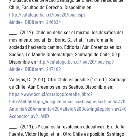
y Didáctica del Derecho Santiago de Chile: Universidad de
Chile, Facultad de Derecho. Disponible en
http://catalogo.bcn.cl/ipac20/ipac.jsp?
&index=BIB&term=246634
____.- (2012). Chile no debe ser el mismo: los desafíos del
movimiento social. En: Boric, G., et al. Transformar la
sociedad haciendo camino. Editorial Aún Creemos en los
Sueños, Le Monde Diplomatique, Santiago de Chile, 59 p.
Disponible en
http://catalogo.bcn.cl/ipac20/ipac.jsp?
&index=BIB&term=247162
Vallejos, C. (2011). Otro Chile es posible (1st ed.). Santiago
de Chile: Aún Creemos en los Sueños. Disponible en:
https://www.bcn.cl/catalogo/detalle_libro?
bib=244056&tipo_busqueda=basica&busqueda=Camila%20
Antonia%20Amaranta%20Vallejo%20Dowling&opcion_av2=0
&conector_av2=AND
____.- (2011). ¿Y cuál es la revolución educativa?. En: De la
Fuente, Víctor Hugo, et. al. Otro Chile es posible. Santiago