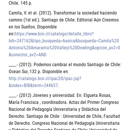
Chile. 145 p.
Camila, V. et al. (2012). Transformar la sociedad haciendo
camino (1st ed.). Santiago de Chile: Editorial Aún Creemos
en los Sueños. Disponible
en:
https://www.bcn.cl/catalogo/detalle_libro?
bib=247162&tipo_busqueda=basica&busqueda=Camila%20
Antonia%20Amaranta%20Vallejo%20Dowling&opcion_av2=0
&conector_av2=AND
____.- (2012). Podemos cambiar el mundo Santiago de Chile:
Ocean Sur, 132 p. Disponible en
http://catalogo.bcn.cl/ipac20/ipac.jsp?
&index=BIB&term=244657
.
____.- (2012) Jóvenes y universidad. En: Elgueta Rosas,
María Francisca , coordinadora. Actas del Primer Congreso
Nacional de Pedagogía Universitaria y Didáctica del
Derecho. Santiago de Chile : Universidad de Chile, Facultad
de Derecho. Congreso Nacional de Pedagogía Universitaria