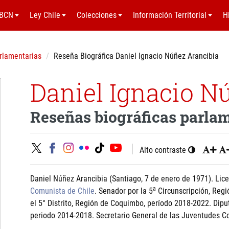
BCN
Ley Chile
Colecciones
Información Territorial
H
rlamentarias
Reseña Biográfica Daniel Ignacio Núñez Arancibia
Daniel Ignacio N
Reseñas biográficas parla
Alto contraste
Daniel Núñez Arancibia (Santiago, 7 de enero de 1971). Lice
a
Comunista de Chile
. Senador por la 5
Circunscripción, Regi
el 5° Distrito, Región de Coquimbo, período 2018-2022. Dipu
periodo 2014-2018. Secretario General de las Juventudes C