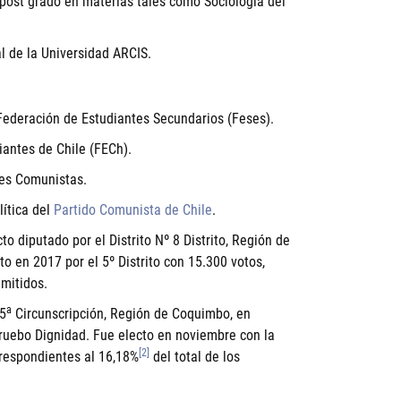
 post grado en materias tales como Sociología del
 de la Universidad ARCIS.
Federación de Estudiantes Secundarios (Feses).
iantes de Chile (FECh).
des Comunistas.
lítica del
Partido Comunista de Chile
.
 diputado por el Distrito Nº 8 Distrito, Región de
 en 2017 por el 5º Distrito con 15.300 votos,
emitidos.
a
 5
Circunscripción, Región de Coquimbo, en
ruebo Dignidad. Fue electo en noviembre con la
[2]
rrespondientes al 16,18%
del total de los