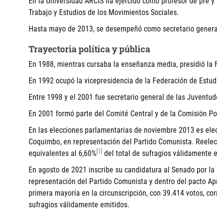
En la Universidad ARCIS ha ejercido como profesor de pre y
Trabajo y Estudios de los Movimientos Sociales.
Hasta mayo de 2013, se desempeñó como secretario general
Trayectoria política y pública
En 1988, mientras cursaba la enseñanza media, presidió la 
En 1992 ocupó la vicepresidencia de la Federación de Estud
Entre 1998 y el 2001 fue secretario general de las Juventu
En 2001 formó parte del Comité Central y de la Comisión Po
En las elecciones parlamentarias de noviembre 2013 es electo
Coquimbo, en representación del Partido Comunista. Reelecto
[1]
equivalentes al 6,60%
del total de sufragios válidamente 
En agosto de 2021 inscribe su candidatura al Senado por la
representación del Partido Comunista y dentro del pacto Ap
primera mayoría en la circunscripción, con 39.414 votos, co
sufragios válidamente emitidos.