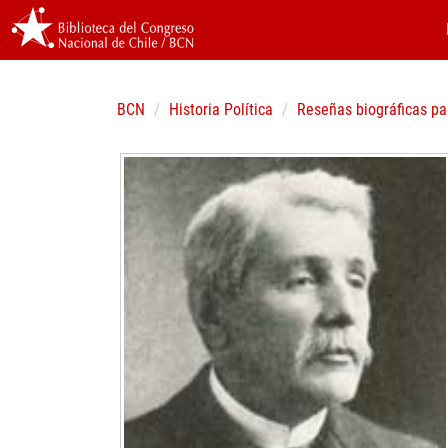
BCN
Historia Política
Reseñas biográficas pa