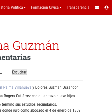
istoria Política
Formación Cívica
Transparencia
lma Guzmán
mentarias
Escuchar
el Palma Villanueva
y Dolores Guzmán Ossandón.
a Rogers Gutiérrez con quien tuvo nueve hijos.
e terminó sus estudios secundarios.
le donde juró como abogado el 4 de enero de 1859.