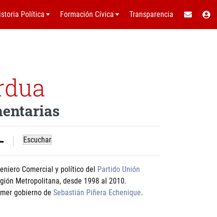
istoria Política
Formación Cívica
Transparencia
ordua
mentarias
Escuchar
eniero Comercial y político del
Partido Unión
Región Metropolitana, desde 1998 al 2010.
rimer gobierno de
Sebastián Piñera Echenique
.