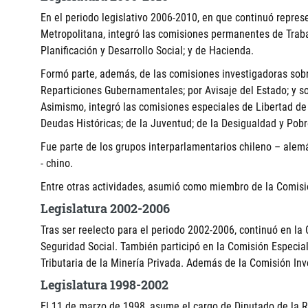
En el periodo legislativo 2006-2010, en que continuó represe
Metropolitana, integró las comisiones permanentes de Traba
Planificación y Desarrollo Social; y de Hacienda.
Formó parte, además, de las comisiones investigadoras sob
Reparticiones Gubernamentales; por Avisaje del Estado; y so
Asimismo, integró las comisiones especiales de Libertad d
Deudas Históricas; de la Juventud; de la Desigualdad y Pob
Fue parte de los grupos interparlamentarios chileno – alemán
- chino.
Entre otras actividades, asumió como miembro de la Comisió
Legislatura 2002-2006
Tras ser reelecto para el periodo 2002-2006, continuó en l
Seguridad Social. También participó en la Comisión Especial
Tributaria de la Minería Privada. Además de la Comisión In
Legislatura 1998-2002
El 11 de marzo de 1998, asume el cargo de Diputado de la R