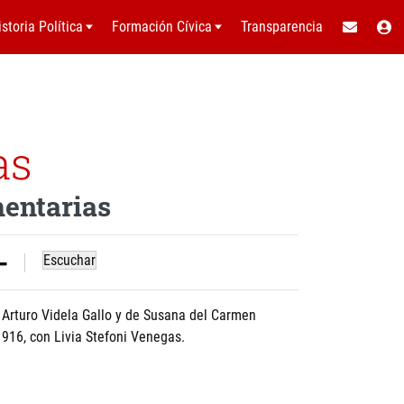
istoria Política
Formación Cívica
Transparencia
as
mentarias
Escuchar
 Arturo Videla Gallo y de Susana del Carmen
1916, con Livia Stefoni Venegas.