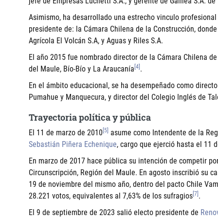
jefe de Empresas Luchetti S.A., y gerente de Galilea S.A. de
Asimismo, ha desarrollado una estrecho vinculo profesional 
presidente de: la Cámara Chilena de la Construcción, donde
Agrícola El Volcán S.A, y Aguas y Riles S.A.
El año 2015 fue nombrado director de la Cámara Chilena de 
[4]
del Maule, Bío-Bío y La Araucanía
.
En el ámbito educacional, se ha desempeñado como director
Pumahue y Manquecura, y director del Colegio Inglés de Tal
Trayectoria política y pública
[5]
El 11 de marzo de 2010
asume como Intendente de la Regi
Sebastián Piñera Echenique
, cargo que ejerció hasta el 11
En marzo de 2017 hace pública su intención de competir por
Circunscripción, Región del Maule. En agosto inscribió su c
19 de noviembre del mismo año, dentro del pacto Chile Vam
[7]
28.221 votos, equivalentes al 7,63% de los sufragios
.
El 9 de septiembre de 2023 salió electo presidente de
Renov