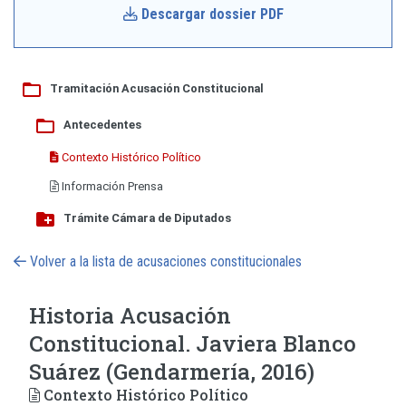
Descargar dossier PDF
folder_open
Tramitación Acusación Constitucional
folder_open
Antecedentes
Contexto Histórico Político
Información Prensa
create_new_folder
Trámite Cámara de Diputados
Volver a la lista de acusaciones constitucionales
Historia Acusación
Constitucional. Javiera Blanco
Suárez (Gendarmería, 2016)
Contexto Histórico Político