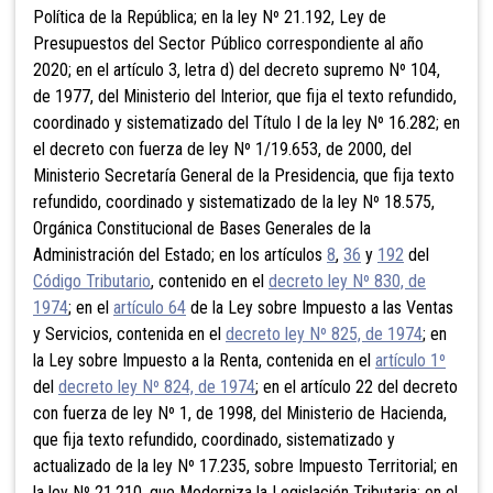
Política de la República; en la ley Nº 21.192, Ley de
Presupuestos del Sector Público correspondiente al año
2020; en el artículo 3, letra d) del decreto supremo Nº 104,
de 1977, del Ministerio del Interior, que fija el texto refundido,
coordinado y sistematizado del Título I de la ley Nº 16.282; en
el decreto con fuerza de ley Nº 1/19.653, de 2000, del
Ministerio Secretaría General de la Presidencia, que fija texto
refundido, coordinado y sistematizado de la ley Nº 18.575,
Orgánica Constitucional de Bases Generales de la
Administración del Estado; en los artículos
8
,
36
y
192
del
Código Tributario
, contenido en el
decreto ley Nº 830, de
1974
; en el
artículo 64
de la Ley sobre Impuesto a las Ventas
y Servicios, contenida en el
decreto ley Nº 825, de 1974
; en
la Ley sobre Impuesto a la Renta, contenida en el
artículo 1º
del
decreto ley Nº 824, de 1974
; en el artículo 22 del decreto
con fuerza de ley Nº 1, de 1998, del Ministerio de Hacienda,
que fija texto refundido, coordinado, sistematizado y
actualizado de la ley Nº 17.235, sobre Impuesto Territorial; en
la ley Nº 21.210, que Moderniza la Legislación Tributaria; en el