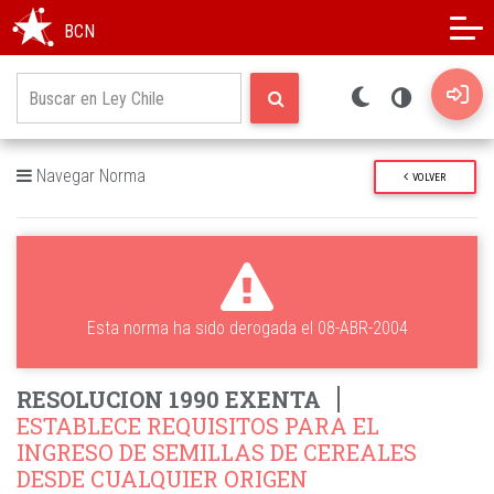
Modo oscuro
Alto contraste
BCN
Navegar Norma
VOLVER
Esta norma ha sido derogada el 08-ABR-2004
RESOLUCION 1990 EXENTA
ESTABLECE REQUISITOS PARA EL
INGRESO DE SEMILLAS DE CEREALES
DESDE CUALQUIER ORIGEN