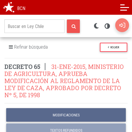
Modo oscuro
Alto contraste
BCN
Refinar búsqueda
VOLVER
DECRETO 65
31-ENE-2015, MINISTERIO
DE AGRICULTURA, APRUEBA
MODIFICACIÓN AL REGLAMENTO DE LA
LEY DE CAZA, APROBADO POR DECRETO
Nº 5, DE 1998
MODIFICACIONES
TEXTOS REFUNDIDOS