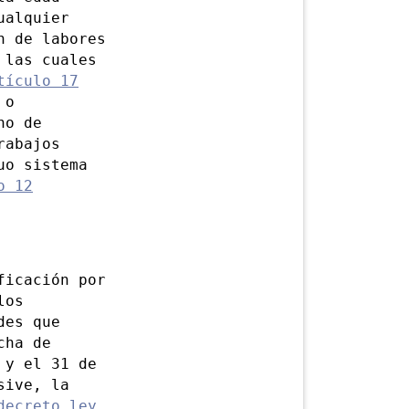
ualquier
n de labores
 las cuales
tículo 17
 o
no de
rabajos
uo sistema
o 12
icación por
los
des que
cha de
 y el 31 de
sive, la
decreto ley