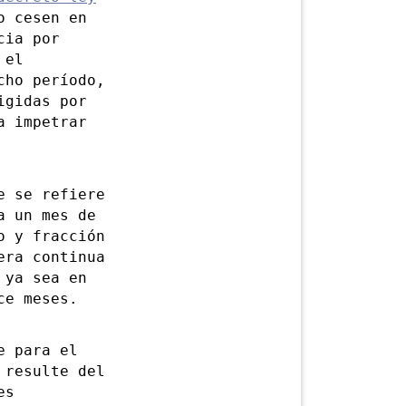
o cesen en
cia por
 el
cho período,
igidas por
a impetrar
 se refiere
a un mes de
o y fracción
era continua
 ya sea en
ce meses.
 para el
 resulte del
es