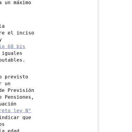
a un máximo
la
re el inciso
y
lo 68 bis
 iguales
putables.
 previsto
r un
de Previsión
e Pensiones,
uación
reto ley N°
indicar que
os
la edad