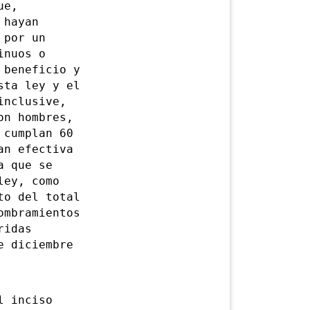
ue,
 hayan
 por un
inuos o
 beneficio y
sta ley y el
inclusive,
on hombres,
 cumplan 60
an efectiva
a que se
ley, como
to del total
ombramientos
ridas
e diciembre
 inciso