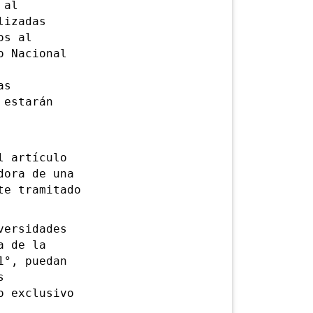
 al
lizadas
os al
o Nacional
as
 estarán
 artículo
dora de una
te tramitado
ersidades
a de la
1°, puedan
s
o exclusivo