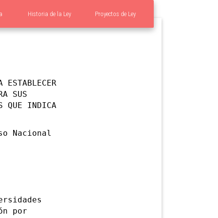
a
Historia de la Ley
Proyectos de Ley
A ESTABLECER
RA SUS
S QUE INDICA
o Nacional
rsidades
ón por