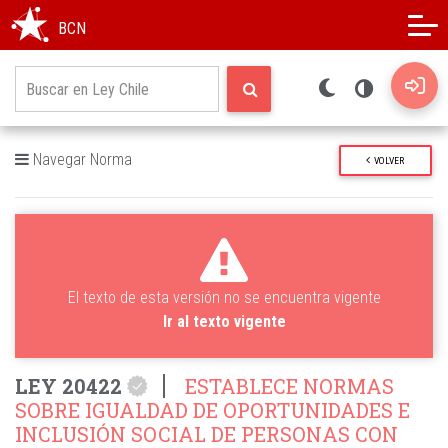
Modo oscuro
Alto contraste
BCN
Navegar Norma
VOLVER
El texto de esta versión no se encuentra vigente
Ir al texto vigente
LEY 20422
ESTABLECE NORMAS
SOBRE IGUALDAD DE OPORTUNIDADES E
INCLUSIÓN SOCIAL DE PERSONAS CON