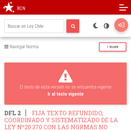
Modo oscuro
Alto contraste
BCN
Navegar Norma
VOLVER
El texto de esta versión no se encuentra vigente
Ir al texto vigente
DFL 2
FIJA TEXTO REFUNDIDO,
COORDINADO Y SISTEMATIZADO DE LA
LEY Nº20.370 CON LAS NORMAS NO