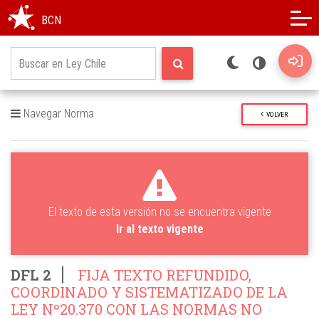
Modo oscuro
Alto contraste
BCN
Navegar Norma
VOLVER
El texto de esta versión no se encuentra vigente
Ir al texto vigente
DFL 2
FIJA TEXTO REFUNDIDO,
COORDINADO Y SISTEMATIZADO DE LA
LEY Nº20.370 CON LAS NORMAS NO