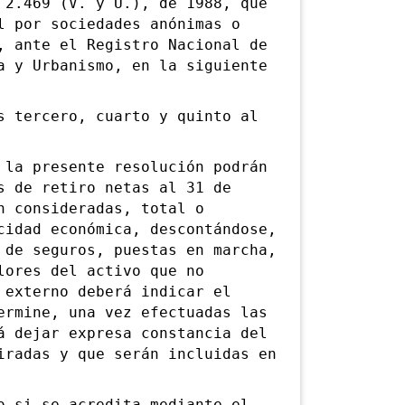
.469 (V. y U.), de 1988, que
l por sociedades anónimas o
, ante el Registro Nacional de
a y Urbanismo, en la siguiente
tercero, cuarto y quinto al
a presente resolución podrán
s de retiro netas al 31 de
n consideradas, total o
cidad económica, descontándose,
 de seguros, puestas en marcha,
lores del activo que no
 externo deberá indicar el
ermine, una vez efectuadas las
á dejar expresa constancia del
iradas y que serán incluidas en
si se acredita mediante el