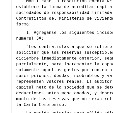
Modifícase la resolución exenta Nº 2
establece la forma de acreditar capita
sociedades de responsabilidad limitada
Contratistas del Ministerio de Viviend
forma:
1. Agréganse los siguientes incisos 
numeral 3º:
"Los contratistas a que se refiere l
solicitar que las reservas susceptible
diciembre inmediatamente anterior, sea
parcialmente, para incrementar la capa
solamente aquellos gastos por concepto
suscripciones, deudas incobrables y va
representen valores reales. El auditor
capital neto de la sociedad que se det
deducciones antes mencionadas, y deber
monto de las reservas que no serán ret
la Carta Compromiso.
La opción anterior será válida sólo 