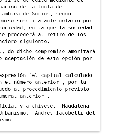
bación de la Junta de
samblea de Socios, según
omiso suscrita ante notario por
sociedad, en la que la sociedad
se procederá al retiro de los
nciero siguiente.
 de dicho compromiso ameritará
o aceptación de esta opción por
presión "el capital calculado
n el número anterior", por la
uedo al procedimiento previsto
umeral anterior".
cial y archívese.- Magdalena
Urbanismo.- Andrés Iacobelli del
ismo.