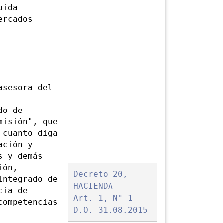
uida
ercados
sesora del
do de
misión", que
 cuanto diga
ación y
s y demás
ión,
Decreto 20,
integrado de
HACIENDA
cia de
Art. 1, N° 1
competencias
D.O. 31.08.2015