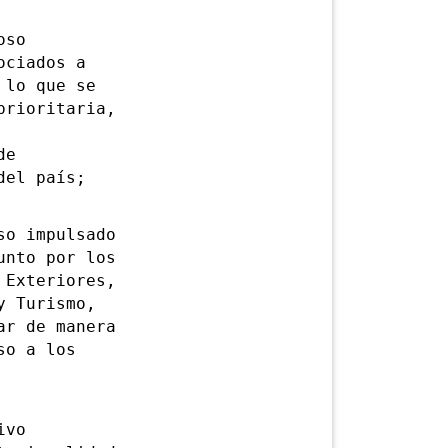
oso
ociados a
 lo que se
prioritaria,
de
del país;
o impulsado
unto por los
 Exteriores,
y Turismo,
ar de manera
so a los
ivo