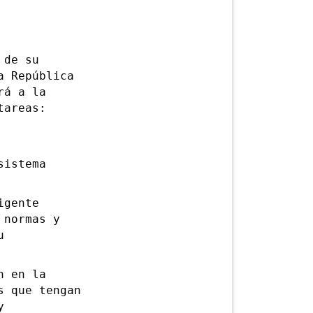
 de su
a República
rá a la
tareas:
sistema
igente
 normas y
u
n en la
s que tengan
y