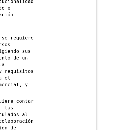
tucionalidad
do e
ación
se requiere
rsos
igiendo sus
ento de un
la
y requisitos
a el
mercial, y
iere contar
r las
culados al
colaboración
ión de