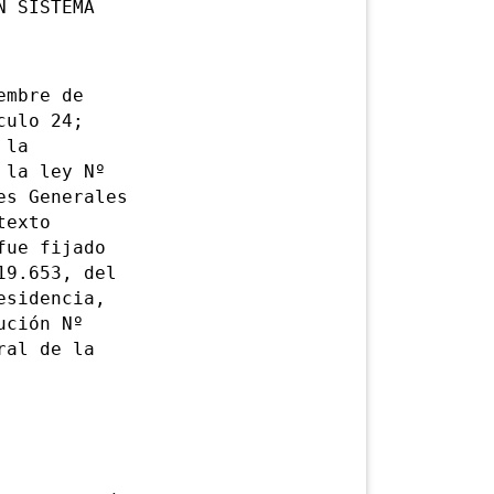
N SISTEMA
mbre de
culo 24;
 la
 la ley Nº
es Generales
texto
fue fijado
19.653, del
esidencia,
ución Nº
ral de la