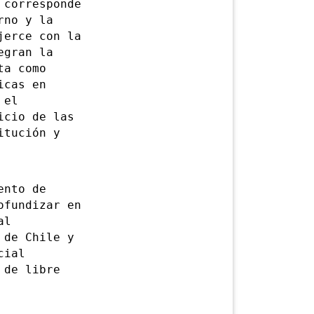
corresponde
rno y la
jerce con la
egran la
ta como
icas en
 el
icio de las
itución y
ento de
ofundizar en
al
 de Chile y
cial
 de libre