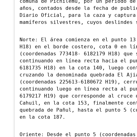
comuna de Pichilemu, por un período de
años, contados desde la fecha de publi
Diario Oficial, para la caza y captura
mamíferos silvestres, cuyos deslindes 
Norte: El área comienza en el punto 13
H18) en el borde costero, cota 0 en lí
(coordenadas 773418- 6182179 H18) que 
continuando en línea recta hacia el pu
6181735 H18) en la cota 140, luego con
cruzando la denominada quebrada El Aji
(coordenadas 225613-6180672 H19), cerr
continuando luego en línea recta al pu
6179217 H19) que corresponde al cruce 
Cahuil, en la cota 153, finalmente con
quebrada de Pañul, hasta el punto 5 (c
en la cota 187.
Oriente: Desde el punto 5 (coordenadas