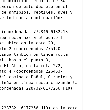
 prohibición temporal de 30
cación de este decreto en el
 de anfibios, reptiles, aves y
se indican a continuación:
 (coordenadas 772846-6182213
nea recta hasta el punto 1
se ubica en la cota 20,
nto 2 (coordenadas 775120-
tinúa también en línea recta,
al, hasta el punto 3,
o El Alto, en la cota 272,
nto 4 (coordenadas 226463-
del camino a Pañul, Ciruelos y
tinúa en línea recta cruzando la
oordenadas 228732-6177256 H19)
 228732- 6177256 H19) en la cota