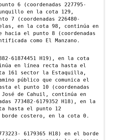
punto 6 (coordenadas 227795-
unquillo en la cota 129,
nto 7 (coordenadas 226480-
elas, en la cota 98, continúa en
e hacia el punto 8 (coordenadas
ntificada como El Manzano.
882-61874451 H19), en la cota
inúa en línea recta hasta el
ta 161 sector la Estaquilla,
amino público que comunica el
asta el punto 10 (coordenadas
 José de Cahuil, continúa en
adas 773482-6179352 H18), en la
ta hasta el punto 12
 borde costero, en la cota 0.
773223- 6179365 H18) en el borde