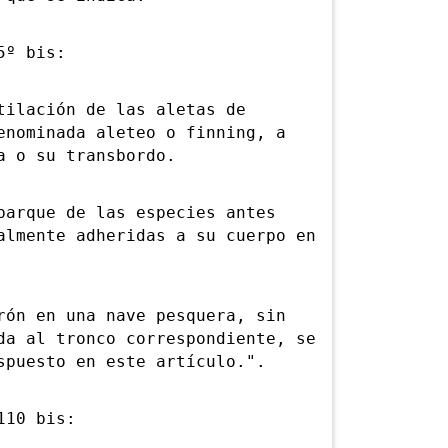
5º bis:
ilación de las aletas de
enominada aleteo o finning, a
a o su transbordo.
rque de las especies antes
almente adheridas a su cuerpo en
n en una nave pesquera, sin
da al tronco correspondiente, se
spuesto en este artículo.".
10 bis: