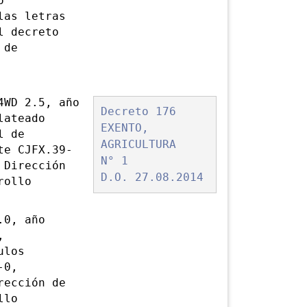
o
las letras
l decreto
 de
4WD 2.5, año
Decreto 176
lateado
EXENTO,
l de
AGRICULTURA
te CJFX.39-
N° 1
 Dirección
D.O. 27.08.2014
rollo
.0, año
,
ulos
-0,
rección de
llo