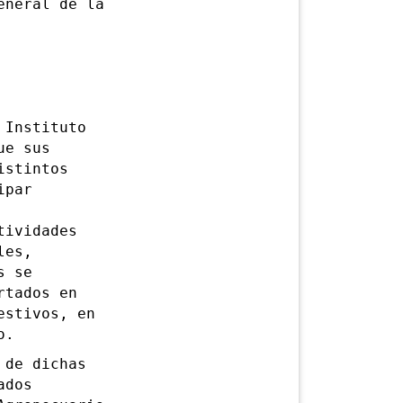
eneral de la
Instituto
ue sus
istintos
ipar
tividades
les,
s se
rtados en
estivos, en
o.
de dichas
ados