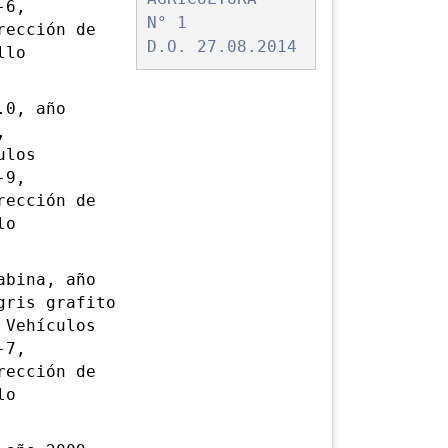
-6,
N° 1
rección de
D.O. 27.08.2014
llo
.0, año
,
ulos
-9,
rección de
lo
abina, año
gris grafito
 Vehículos
-7,
rección de
lo