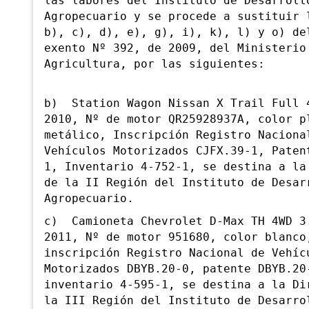
las labores del Instituto de Desarroll
Agropecuario y se procede a sustituir 
b), c), d), e), g), i), k), l) y o) de
exento Nº 392, de 2009, del Ministerio
Agricultura, por las siguientes:
b) Station
Wagon Nissan X Trail Full 
2010, Nº de motor QR25928937A, color p
metálico, Inscripción Registro Naciona
Vehículos Motorizados CJFX.39-1, Paten
1, Inventario 4-752-1, se destina a la
de la II Región del Instituto de Desar
Agropecuario.
c) Camioneta Chevrolet D-Max TH 4WD 3
2011, Nº de motor 951680, color blanco
inscripción Registro Nacional de Vehíc
Motorizados DBYB.20-0, patente DBYB.20
inventario 4-595-1, se destina a la Di
la III Región del Instituto de Desarro