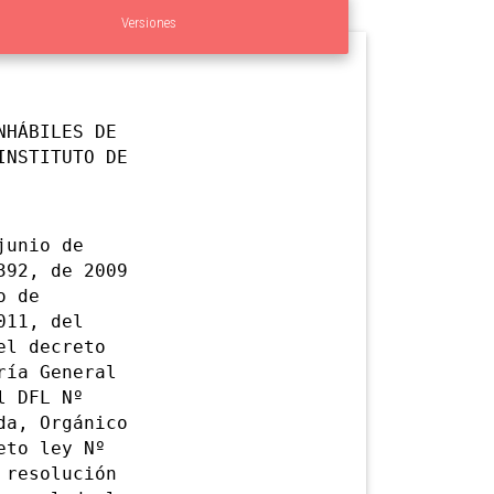
Versiones
NHÁBILES DE
INSTITUTO DE
unio de
392, de 2009
o de
011, del
el decreto
ría General
l DFL Nº
da, Orgánico
eto ley Nº
 resolución