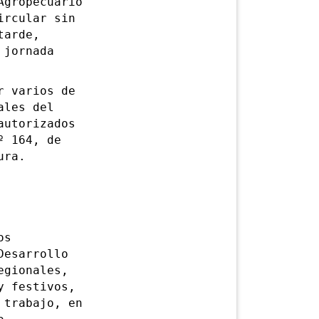
Agropecuario
ircular sin
tarde,
 jornada
 varios de
ales del
autorizados
º 164, de
ura.
os
Desarrollo
egionales,
y festivos,
 trabajo, en