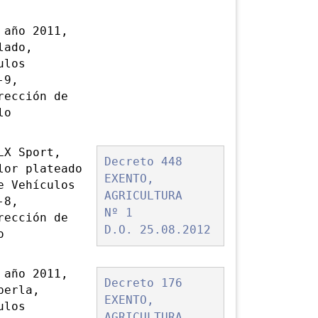
 año 2011,
lado,
ulos
-9,
rección de
lo
LX Sport,
Decreto 448
lor plateado
EXENTO,
e Vehículos
AGRICULTURA
-8,
Nº 1
rección de
D.O. 25.08.2012
o
 año 2011,
Decreto 176
perla,
EXENTO,
ulos
AGRICULTURA