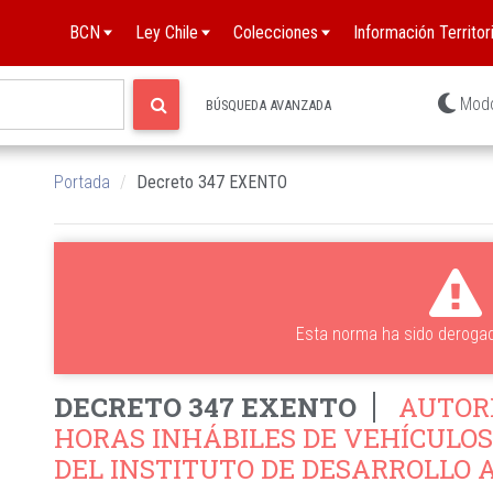
BCN
Ley Chile
Colecciones
Información Territori
Mod
BÚSQUEDA AVANZADA
Portada
Decreto 347 EXENTO
Esta norma ha sido deroga
DECRETO 347 EXENTO
AUTORI
HORAS INHÁBILES DE VEHÍCULOS
DEL INSTITUTO DE DESARROLLO 