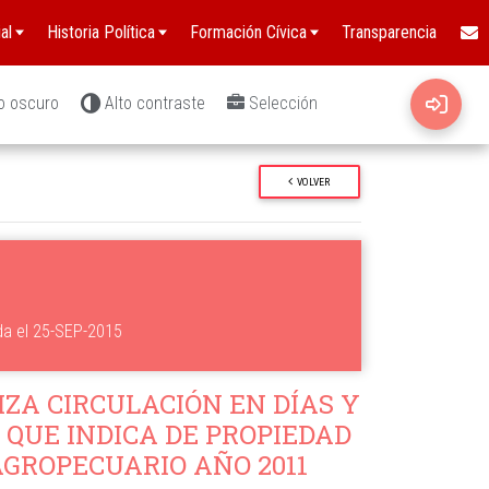
al
Historia Política
Formación Cívica
Transparencia
o oscuro
Alto contraste
Selección
VOLVER
da el 25-SEP-2015
ZA CIRCULACIÓN EN DÍAS Y
 QUE INDICA DE PROPIEDAD
AGROPECUARIO AÑO 2011