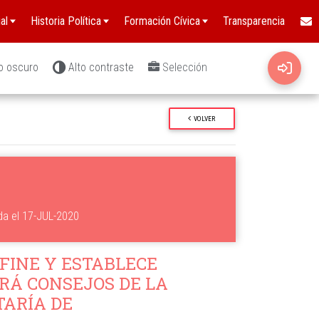
al
Historia Política
Formación Cívica
Transparencia
o oscuro
Alto contraste
Selección
VOLVER
da el 17-JUL-2020
FINE Y ESTABLECE
Á CONSEJOS DE LA
TARÍA DE