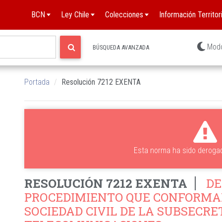
BCN
Ley Chile
Colecciones
Información Territori
Mod
BÚSQUEDA AVANZADA
Portada
Resolución 7212 EXENTA
Esta norma ha sido deroga
RESOLUCIÓN 7212 EXENTA
DE
PROCEDIMIENTO QUE CONFORMAR
SOCIEDAD CIVIL DE LA SUBSECRE