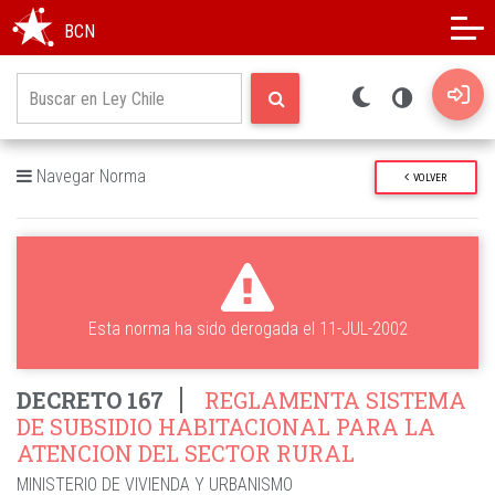
Modo oscuro
Alto contraste
BCN
Navegar Norma
VOLVER
Esta norma ha sido derogada el 11-JUL-2002
DECRETO 167
REGLAMENTA SISTEMA
DE SUBSIDIO HABITACIONAL PARA LA
ATENCION DEL SECTOR RURAL
MINISTERIO DE VIVIENDA Y URBANISMO