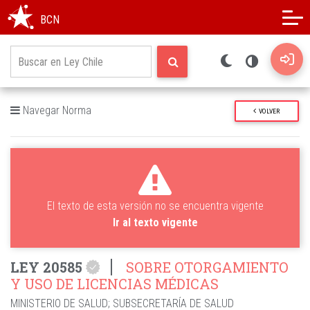
Modo oscuro
Alto contraste
BCN
Navegar Norma
VOLVER
El texto de esta versión no se encuentra vigente
Ir al texto vigente
LEY 20585
SOBRE OTORGAMIENTO
Y USO DE LICENCIAS MÉDICAS
MINISTERIO DE SALUD
;
SUBSECRETARÍA DE SALUD