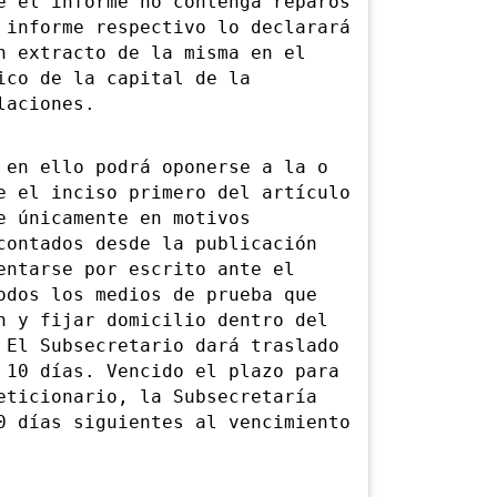
e el informe no contenga reparos
 informe respectivo lo declarará
n extracto de la misma en el
ico de la capital de la
laciones.
n ello podrá oponerse a la o
e el inciso primero del artículo
e únicamente en motivos
contados desde la publicación
entarse por escrito ante el
odos los medios de prueba que
n y fijar domicilio dentro del
 El Subsecretario dará traslado
 10 días. Vencido el plazo para
eticionario, la Subsecretaría
0 días siguientes al vencimiento