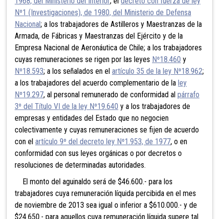
1968, del Ministerio del Interior
; el
decreto con fuerza de ley
Nº1 (Investigaciones), de 1980, del Ministerio de Defensa
Nacional
; a los trabajadores de Astilleros y Maestranzas de la
Armada, de Fábricas y Maestranzas del Ejército y de la
Empresa Nacional de Aeronáutica de Chile; a los trabajadores
cuyas remuneraciones se rigen por las leyes
Nº18.460
y
Nº18.593
; a los señalados en el
artículo 35 de la ley Nº18.962
;
a los trabajadores del acuerdo complementario de la
ley
Nº19.297
, al personal remunerado de conformidad al
párrafo
3º del Título VI de la ley Nº19.640
y a los trabajadores de
empresas y entidades del Estado que no negocien
colectivamente y cuyas remuneraciones se fijen de acuerdo
con el
artículo 9º del decreto ley Nº1.953, de 1977
, o en
conformidad con sus leyes orgánicas o por decretos o
resoluciones de determinadas autoridades.
El monto del aguinaldo será de $46.600.- para los
trabajadores cuya remuneración líquida percibida en el mes
de noviembre de 2013 sea igual o inferior a $610.000.- y de
$24.650.- para aquellos cuya remuneración líquida supere tal