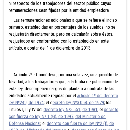
ni respecto de los trabajadores del sector público cuyas
remuneraciones sean fijadas por la entidad empleadora.
Las remuneraciones adicionales a que se refiere el inciso
primero, establecidas en porcentajes de los sueldos, no se
reajustarán directamente, pero se calcularán sobre éstos,
reajustados en conformidad con lo establecido en este
artículo, a contar del 1 de diciembre de 2013.
Artículo 2º.- Concédese, por una sola vez, un aguinaldo de
Navidad, a los trabajadores que, a la fecha de publicación de
esta ley, desempeñen cargos de planta o a contrata de las
entidades actualmente regidas por el
artículo 1º del decreto
ley Nº249, de 1974
; el d
ecreto ley Nº3.058, de 1979
; los
Títulos I, II y IV del
decreto ley Nº3.551, de 1981
; el
decreto
con fuerza de ley Nº 1 (G), de 1997, del Ministerio de
Defensa Nacional
; el
decreto con fuerza de ley Nº2 (I), de