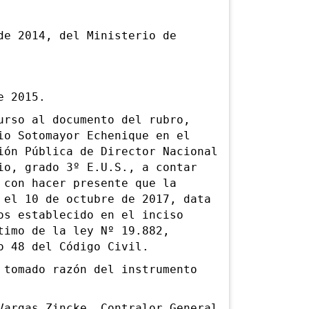
 2014, del Ministerio de
e 2015.
so al documento del rubro,
io Sotomayor Echenique en el
ión Pública de Director Nacional
io, grado 3º E.U.S., a contar
 con hacer presente que la
 el 10 de octubre de 2017, data
os establecido en el inciso
timo de la ley Nº 19.882,
o 48 del Código Civil.
omado razón del instrumento
rgas Zincke, Contralor General