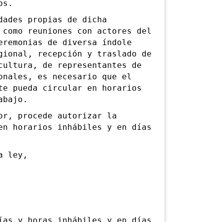
os.
ades propias de dicha
 como reuniones con actores del
eremonias de diversa índole
gional, recepción y traslado de
cultura, de representantes de
onales, es necesario que el
te pueda circular en horarios
abajo.
r, procede autorizar la
en horarios inhábiles y en días
a ley,
s y horas inhábiles y en días