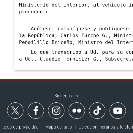
Ministerio del Interior, al vehículo i
precedente.
Anótese, comuníquese y publíquese.- 
la República, Carlos Furche G., Minist
Peñailillo Briceño, Ministro del Inter
Lo que transcribo a Ud. para su cono
a Ud., Claudio Ternicier G., Subsecret
Síguenos en:
líticas de privacidad
Mapa del sitio
Ubicación, horarios y teléfo