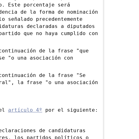
o. Este porcentaje será
dencia de la forma de nominación
lo señalado precedentemente
idaturas declaradas a diputados
partido que no haya cumplido con
ntinuación de la frase "que
se "o una asociación con
ntinuación de la frase "Se
ral", la frase "o una asociación
del
artículo 4º
por el siguiente:
laraciones de candidaturas
res, los partidos políticos o