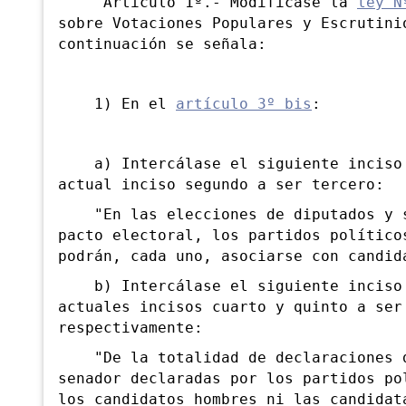
"Artículo 1º.- Modifícase la
ley N
sobre Votaciones Populares y Escrutini
continuación se señala:
1) En el
artículo 3º bis
:
a) Intercálase el siguiente inciso s
actual inciso segundo a ser tercero:
"En las elecciones de diputados y se
pacto electoral, los partidos político
podrán, cada uno, asociarse con candid
b) Intercálase el siguiente inciso q
actuales incisos cuarto y quinto a ser
respectivamente:
"De la totalidad de declaraciones de
senador declaradas por los partidos po
los candidatos hombres ni las candidat